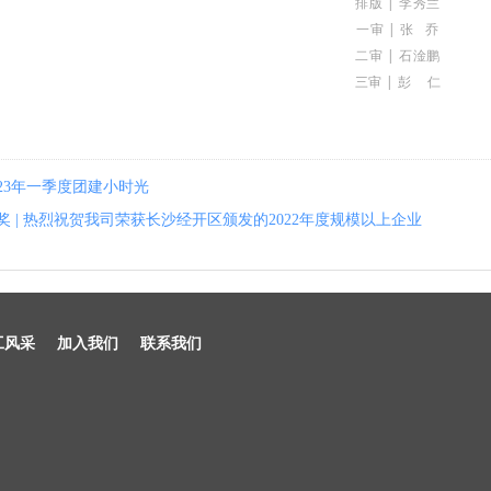
排版 | 李秀兰
一审 | 张 乔
二审 | 石淦鹏
三审 | 彭 仁
2023年一季度团建小时光
获奖 | 热烈祝贺我司荣获长沙经开区颁发的2022年度规模以上企业
工风采
加入我们
联系我们